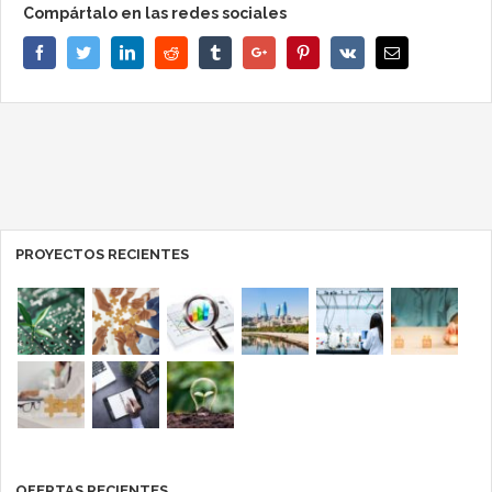
Compártalo en las redes sociales
Facebook
Twitter
Linkedin
Reddit
Tumblr
Google+
Pinterest
Vk
Email
PROYECTOS RECIENTES
OFERTAS RECIENTES