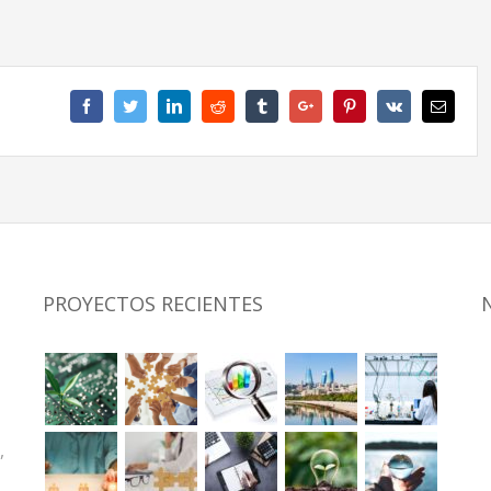
Facebook
Twitter
Linkedin
Reddit
Tumblr
Google+
Pinterest
Vk
Email
PROYECTOS RECIENTES
,