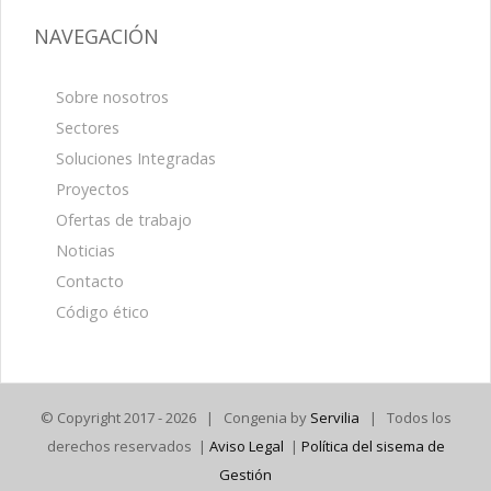
NAVEGACIÓN
Sobre nosotros
Sectores
Soluciones Integradas
Proyectos
Ofertas de trabajo
Noticias
Contacto
Código ético
© Copyright 2017 -
2026 | Congenia by
Servilia
| Todos los
derechos reservados |
Aviso Legal
|
Política del sisema de
Gestión