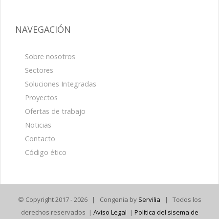
NAVEGACIÓN
Sobre nosotros
Sectores
Soluciones Integradas
Proyectos
Ofertas de trabajo
Noticias
Contacto
Código ético
© Copyright 2017 -
2026 | Congenia by
Servilia
| Todos los
derechos reservados |
Aviso Legal
|
Política del sisema de