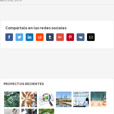
abril 2nd, 2019
Compártalo en las redes sociales
Facebook
Twitter
Linkedin
Reddit
Tumblr
Google+
Pinterest
Vk
Email
PROYECTOS RECIENTES