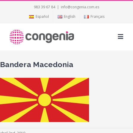
983 39 67 84
|
info@congenia.com.es
Español
English
Français
Bandera Macedonia