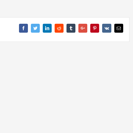
Facebook
Twitter
Linkedin
Reddit
Tumblr
Google+
Pinterest
Vk
Email