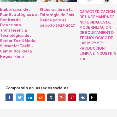
Elaboración del
Elaboración de la
CARACTERIZACIÓN
Plan Estratégico de
Estrategia de País
DE LA DEMANDA DE
Centros de
Belice para el
NECESIDADES DE
Extensión y
período 2023-2027
MODERNIZACION
Transferencia
DE EQUIPAMIENTO
Tecnológica del
TECNOLÓGICO DE
Sector Textil Moda,
LAS MIPYME:
Subsector Textil –
PRODUCCIÓN
Camélidos, de la
LIMPIA E INDUSTRIA
Región Puno
4.0
Compártalo en las redes sociales
Facebook
Twitter
Linkedin
Reddit
Tumblr
Google+
Pinterest
Vk
Email