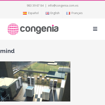
983 39 67 84
|
info@congenia.com.es
Español
English
Français
mind