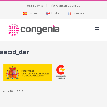
983 39 67 84
|
info@congenia.com.es
Español
English
Français
aecid_der
marzo 28th, 2017