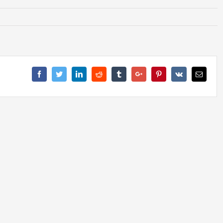
Facebook
Twitter
Linkedin
Reddit
Tumblr
Google+
Pinterest
Vk
Email