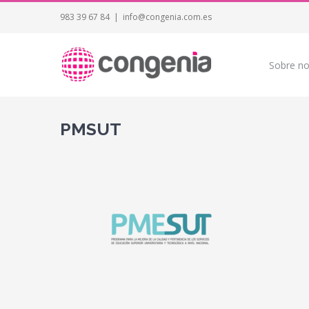
983 39 67 84
|
info@congenia.com.es
Sobre no
PMSUT