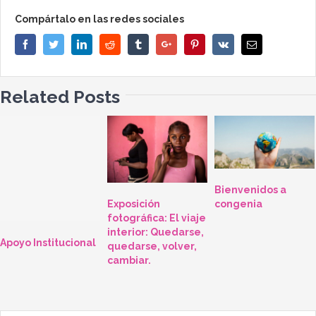
Compártalo en las redes sociales
Facebook
Twitter
Linkedin
Reddit
Tumblr
Google+
Pinterest
Vk
Email
Related Posts
Bienvenidos a
Exposición
congenia
fotográfica: El viaje
interior: Quedarse,
Apoyo Institucional
quedarse, volver,
cambiar.