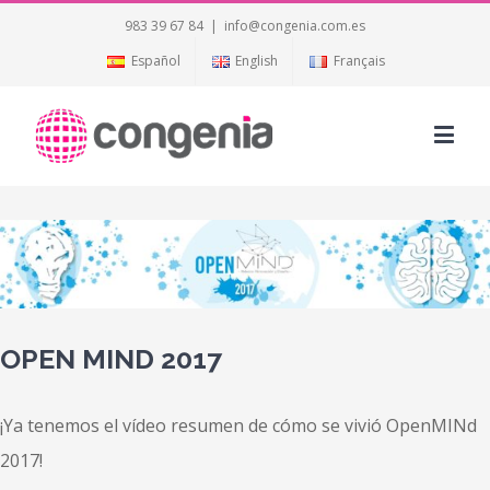
983 39 67 84
|
info@congenia.com.es
Español
English
Français
View
Larger
Image
OPEN MIND 2017
¡Ya tenemos el vídeo resumen de cómo se vivió OpenMINd
2017!