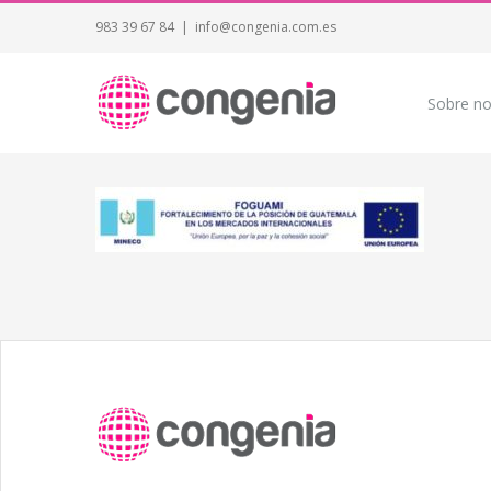
983 39 67 84
|
info@congenia.com.es
Sobre no