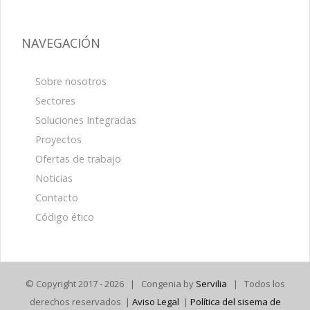
NAVEGACIÓN
Sobre nosotros
Sectores
Soluciones Integradas
Proyectos
Ofertas de trabajo
Noticias
Contacto
Código ético
© Copyright 2017 -
2026 | Congenia by
Servilia
| Todos los
derechos reservados |
Aviso Legal
|
Política del sisema de