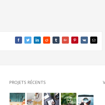
Facebook
Twitter
Linkedin
Reddit
Tumblr
Google+
Pinterest
Vk
Email
PROJETS RÉCENTS