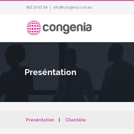
983 39 67 84
|
info@congenia.com.es
Preséntation
Preséntation
|
Clientèle