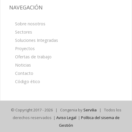
NAVEGACIÓN
Sobre nosotros
Sectores
Soluciones Integradas
Proyectos
Ofertas de trabajo
Noticias
Contacto
Código ético
© Copyright 2017 -
2026 | Congenia by
Servilia
| Todos los
derechos reservados |
Aviso Legal
|
Política del sisema de
Gestión