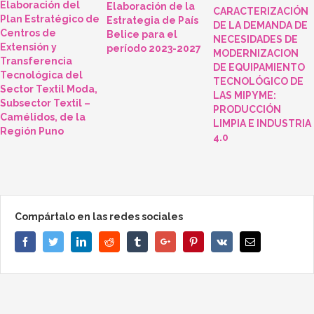
Elaboración del
Elaboración de la
CARACTERIZACIÓN
Plan Estratégico de
Estrategia de País
DE LA DEMANDA DE
Centros de
Belice para el
NECESIDADES DE
Extensión y
período 2023-2027
MODERNIZACION
Transferencia
DE EQUIPAMIENTO
Tecnológica del
TECNOLÓGICO DE
Sector Textil Moda,
LAS MIPYME:
Subsector Textil –
PRODUCCIÓN
Camélidos, de la
LIMPIA E INDUSTRIA
Región Puno
4.0
Compártalo en las redes sociales
Facebook
Twitter
Linkedin
Reddit
Tumblr
Google+
Pinterest
Vk
Email