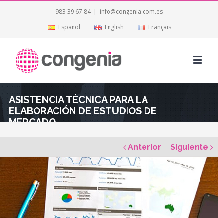
983 39 67 84
|
info@congenia.com.es
Español
English
Français
ASISTENCIA TÉCNICA PARA LA
ELABORACIÓN DE ESTUDIOS DE
MERCADO
Anterior
Siguiente