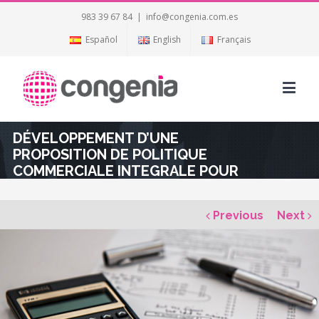
983 39 67 84
|
info@congenia.com.es
Español
English
Français
DÉVELOPPEMENT D’UNE
PROPOSITION DE POLITIQUE
COMMERCIALE INTEGRALE POUR
LE MINECO ET ELABORATION
D’UNE PROPOSITION DE
Previous
Next
STRATÉGIE ET POLITIQUE POUR
FAVORISER L’INVESTISSEMENT
ÉTRANGER DIRECT.