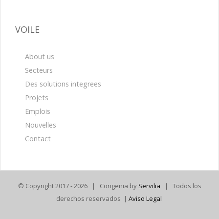
VOILE
About us
Secteurs
Des solutions integrees
Projets
Emplois
Nouvelles
Contact
© Copyright 2017 -
2026 | Congenia by
Servilia
| Todos los
derechos reservados |
Aviso Legal