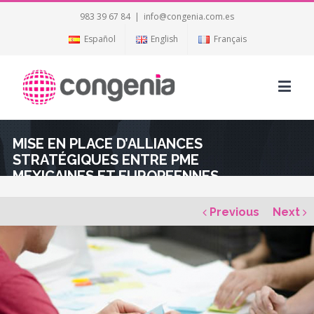
983 39 67 84
|
info@congenia.com.es
Español
English
Français
MISE EN PLACE D’ALLIANCES
STRATÉGIQUES ENTRE PME
MEXICAINES ET EUROPEENNES
Previous
Next