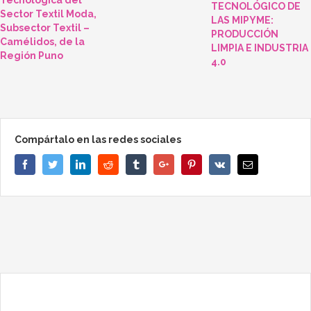
TECNOLÓGICO DE
Sector Textil Moda,
LAS MIPYME:
Subsector Textil –
PRODUCCIÓN
Camélidos, de la
LIMPIA E INDUSTRIA
Región Puno
4.0
Compártalo en las redes sociales
Facebook
Twitter
Linkedin
Reddit
Tumblr
Google+
Pinterest
Vk
Email