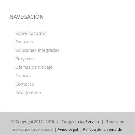
NAVEGACIÓN
Sobre nosotros
Sectores
Soluciones Integradas
Proyectos
Ofertas de trabajo
Noticias
Contacto
Código ético
© Copyright 2017 -
2026 | Congenia by
Servilia
| Todos los
derechos reservados |
Aviso Legal
|
Política del sisema de