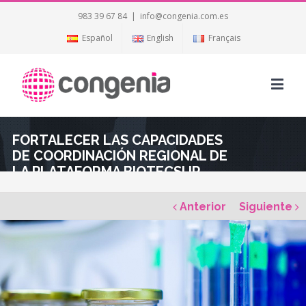
983 39 67 84
|
info@congenia.com.es
Español
English
Français
FORTALECER LAS CAPACIDADES
DE COORDINACIÓN REGIONAL DE
LA PLATAFORMA BIOTECSUR
Anterior
Siguiente