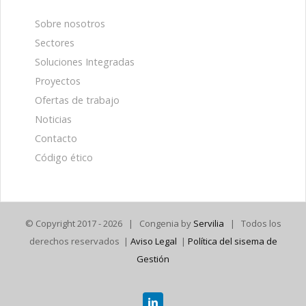
Sobre nosotros
Sectores
Soluciones Integradas
Proyectos
Ofertas de trabajo
Noticias
Contacto
Código ético
© Copyright 2017 -
2026 | Congenia by
Servilia
| Todos los
derechos reservados |
Aviso Legal
|
Política del sisema de
Gestión
Linkedin