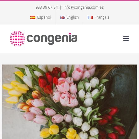
983 39 67 84
|
info@congenia.com.es
Español
English
Français